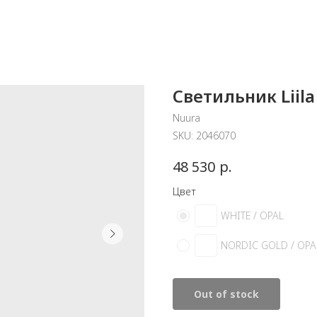
Светильник Liil
Nuura
SKU:
2046070
р.
48 530
Цвет
WHITE / OPAL
NORDIC GOLD / OPA
Out of stock