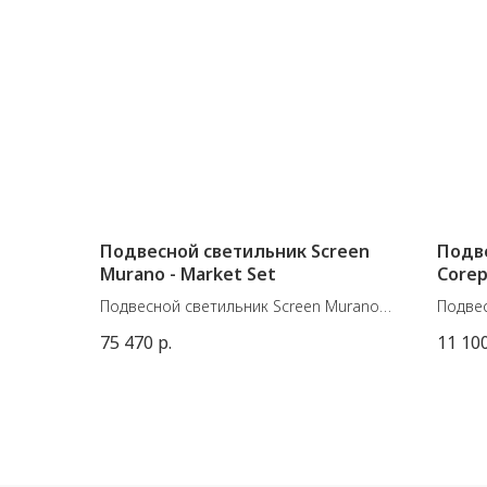
Подвесной светильник Screen
Подве
Murano - Market Set
Core
Подвесной светильник Screen Murano
Подвес
от французской марки Market Set.
франц
75 470
р.
11 10
Размер - Д 110 см. В 60 см.
Матери
Цоколь E27 - 60W
Размер
высота
E27 1