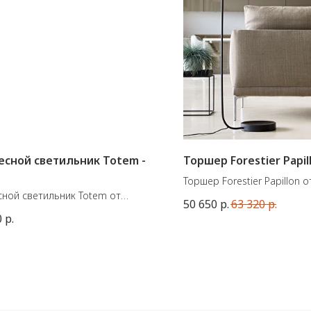
сной светильник Totem -
Торшер Forestier Papil
p
Торшер Forestier Papillon о
ной светильник Totem от
французской марки Forestie
50 650
р.
63 320
р.
узской фабрики Corep
Материал - металл. Цоколь
0
р.
ал: металл, ткань
Размеры: 145x42x30 см
ы: 38хВ26 см, максимальная
 (вместе с проводом) 106 см.
5W