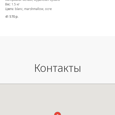
Вес: 1.5 кг
незначительно отличаться.
Цвета: blanc, marshmallow, ocre
Материал: керамика.
Размеры: В 14 см x Ш 44 см.
41 570
р.
Контакты