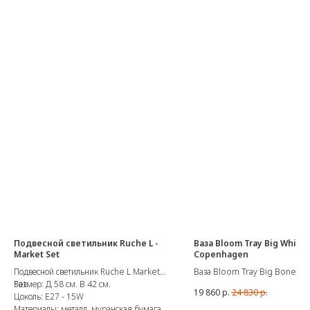
Подвесной светильник Ruche L -
Ваза Bloom Tray Big White 
Market Set
Copenhagen
Подвесной светильник Ruche L Market
Ваза Bloom Tray Big Bone Whi
Set.
Размер: Д 58 см. В 42 см.
101 Copenhagen
19 860
р.
24 830
р.
Цоколь: E27 - 15W
Поскольку это натуральный пр
Материалы: металл, муранская бумага
глазурованный вручную, цвета