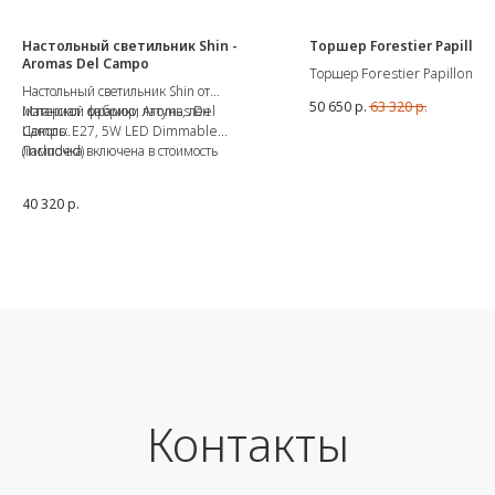
Настольный светильник Shin -
Торшер Forestier Papillon
Aromas Del Campo
Торшер Forestier Papillon от
Настольный светильник Shin от
французской марки Forestier.
50 650
р.
63 320
р.
испанской фабрики Aromas Del
Материал: мрамор, латунь, лён
Материал - металл. Цоколь Е2
Campo.
Цоколь: E27, 5W LED Dimmable
Размеры: 145x42x30 см
(included)
Лампочка включена в стоимость
40 320
р.
Контакты