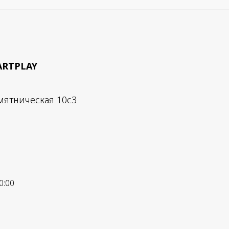
ARTPLAY
мятническая 10с3
0:00