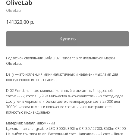
OliveLab
OliveLab
141320,00
р.
Купить
Подвесной светильник Daily D02 Pendant 8 от итальянской марки
OliveLab.
Daily — это коллекция минималистичных и незаменимых ламп для
повседневного использования.
D.02 Pendant — это минималистичный и элегантный подвесной
светильник, состоящий из множества высококачественных светодиодов.
Доступен в чёрном или белом цвете с температурой света 2700К или
3000К. Форма лампы и положение светильников настраиваются
полностью индивидуально.
Материал: Металл, алюминий
Цоколь: interchangeable LED 3000k 390lm CRI 80 / 2700k 350lm CRI 90
На выбор три типа ламп: Рассеянный свет, Направленный свет – Линза