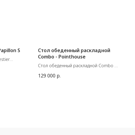
apillon S
Стол обеденный раскладной
Combo - Pointhouse
stier
Стол обеденный раскладной Combo от
4 см
итальянского производителя
129 000
р.
Pointhouse.
Чёрное металлическое основание,
столешница Cleaf 9C NEBBIA,
декоративные элементы в цвете Olive
Green или Dove Grey.
Размеры: Д.120/160 см x Ш. 80 см
Высота 75 см.