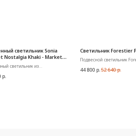
нный светильник Sonia
Светильник Forestier P
t Nostalgia Khaki - Market
Подвесной светильник Fore
ный светильник из
Papillon
44 800
р.
52 640
р.
борации французской фабрики
Диаметр 56 см, высота 38,
0
р.
 Set и дизайнера Sonia Laudet.
1 х Е27 60W
ные размеры: Ø40/60 см.
а 14/16 см.
Nostalgia Khaki
60W max.
но во Франции.