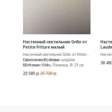
Настенный светильник Grillo от
Насте
Petite Friture малый
Laude
Set
Настенный светильник Grillo от Petite
Настен
Friture малый с белым шнуром.
Сделано во Франции.
колла
38 48
Материал: сталь. Размеры: Ø: 23 см.
60 W max / E14
Market
Цвет абажура: белый. Цвет провода:
Доступ
20 580
р.
25 720
р.
розовый.
Глубин
Цвет: 
E27 / 
Сдела