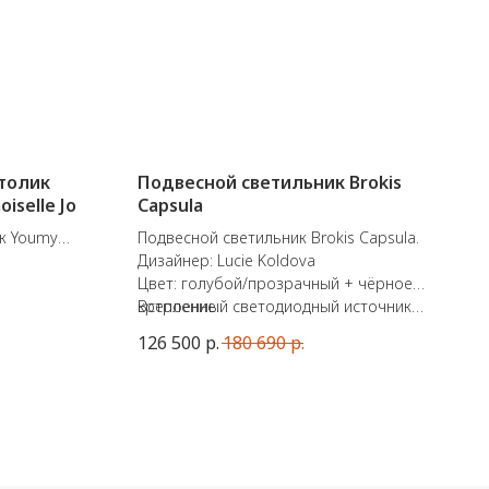
толик
Подвесной светильник Brokis
iselle Jo
Capsula
к Youmy
Подвесной светильник Brokis Capsula.
ренда
Дизайнер: Lucie Koldova
Цвет: голубой/прозрачный + чёрное
my состоит
крепление.
Встроенный светодиодный источник
ей, его
света: 24V, LED, 5W, 2700K, 273lm, RA80+
126 500
р.
180 690
р.
лить по
сте)
ки под 2