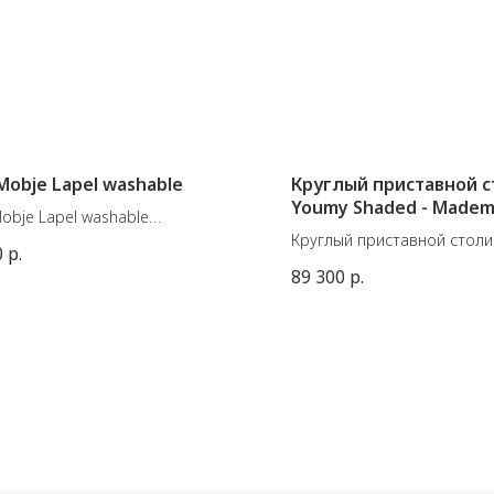
Mobje Lapel washable
Круглый приставной с
Youmy Shaded - Mademo
obje Lapel washable
влена из синтетического
Круглый приставной столи
0
р.
а и доступна в пяти расцветках.
Shaded от бельгийского б
89 300
р.
жете изменять форму вазы по
Mademoiselle Jo.
 желанию, скрепляя результат
Металлический столик You
ными прищепками.
из двух симметричных част
можно собрать или разде
ы: 27,5 х 24, В 30 см.
желанию.
Диаметр: 34 см
иал:
Высота: 43 см
тер, латунь
Вес: 7,6 кг (2 элемента вме
нний цилиндр - стекло
Детали: фетровые подушеч