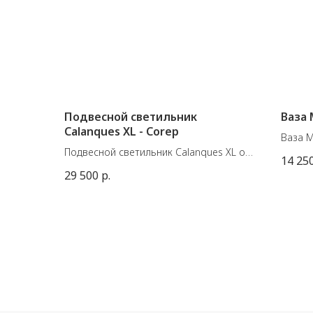
Подвесной светильник
Ваза 
Calanques XL - Corep
Ваза M
Подвесной светильник Calanques XL от
изгото
14 25
французской фабрики Corep
волокн
29 500
р.
Материал: металл, ротанг
Вы мо
Размеры: 78хВ18 см, максимальная
своему
высота (вместе с проводом) 110 см.
латун
E27 60W
Размер
Матер
Полиэс
Внутре