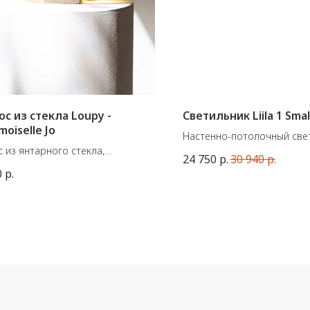
с из стекла Loupy -
Светильник Liila 1 Smal
oiselle Jo
Настенно-потолочный свети
 из янтарного стекла,
от датского бренда Nuura.
24 750
р.
30 940
р.
ющий в себе изогнутое
Подходит для ванных комна
0
р.
урированное стекло и съемное
Цвет: Black / Opal White
янное основание.
Размеры: ø 140 x 149 мм
ы подноса: 25 x 16 см.
: 2,5 см
кг