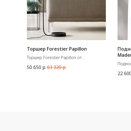
Торшер Forestier Papillon
Подно
Madem
Торшер Forestier Papillon от
французской марки Forestier.
Поднос
50 650
р.
63 320
р.
Материал - металл. Цоколь Е27 - 60W
сочета
22 60
Размеры: 145x42x30 см
структ
дерев
Размер
Высота
Вес: 1 