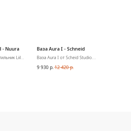
l - Nuura
Ваза Aura I - Schneid
льник Liila
Ваза Aura I от Scheid Studio.
Материал: Керамика ручной работы.
9 930
р.
12 420
р.
т. IP 44.
Сделана в Германии.
Цвет: Blush, Apricot, Powder Blue
Размеры: 23 x 20 x 8 см