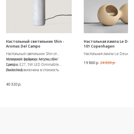
Настольный светильник Shin -
Настольная лампа Le Deux
Aromas Del Campo
101 Copenhagen
Настольный светильник Shin от
Настольная лампа Le Deux Sa
испанской фабрики Aromas Del
Материал: мрамор, латунь, лён
Материал: керамика
19 860
р.
24 830
р.
Campo.
Цоколь: E27, 5W LED Dimmable
Цвет: песочный
(included)
Лампочка включена в стоимость
Размеры: 32х15хВ14,5 см
40 320
р.