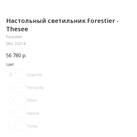
Настольный светильник Forestier -
Thesee
Forestier
SKU:
22214
56 780
р.
Цвет
Graphite
Terracota
Ethnic
Natural
Tonka