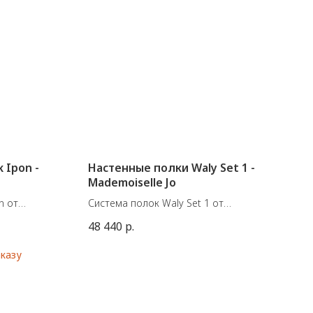
 Ipon -
Настенные полки Waly Set 1 -
Mademoiselle Jo
n от
Система полок Waly Set 1 от
s Del Campo.
бельгийского бренда Mademoiselle Jo.
48 440
р.
Подвесные полки из выбеленного
0K, 810 lm
ясеня с кожаным контуром цвета
canopy
выжженной оранжевой краски.
Конфигурация 1:
абажуром
3 полки:
15×14 см