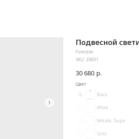
Подвесной светил
Forestier
SKU:
20631
р.
30 680
Цвет
Black
White
Metallic Taupe
Gold