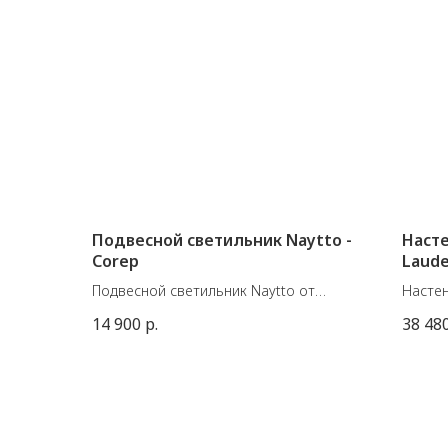
Подвесной светильник Naytto -
Насте
Corep
Laude
Set
Подвесной светильник Naytto от
Настен
французской фабрики Corep
колла
14 900
р.
38 48
Материал: металл, ротанг
Market
Размеры: 70хВ24 см, максимальная
Доступ
высота (вместе с проводом) 120 см.
Глубин
E27 60W
Цвет: 
E27 / 
Сдела