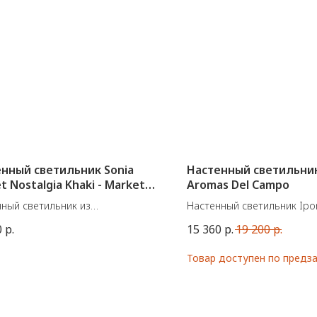
нный светильник Sonia
Настенный светильник
t Nostalgia Khaki - Market
Aromas Del Campo
ный светильник из
Настенный светильник Ipo
борации французской фабрики
испанской фабрики Aroma
0
р.
15 360
р.
19 200
р.
 Set и дизайнера Sonia Laudet.
Материал: Металл, стекло
ные размеры: Ø40/60 см.
Цоколь: LED plate 10W, 270
а 14/16 см.
TRIAC dimmable driver on 
Nostalgia Khaki
220-240V, 50/60Hz, IP20
60W max.
В наличии с прозрачным 
но во Франции.