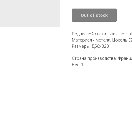
Out of stock
Подвесной светильник Libellul
Материал - металл. Цоколь Е
Размеры: Д56хВ20
Страна производства: Франц
Вес: 1