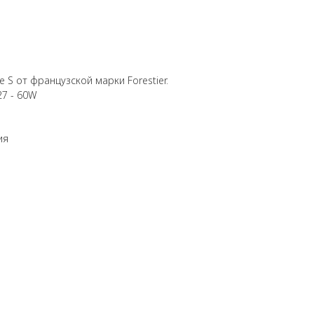
e S от французской марки Forestier.
27 - 60W
ия