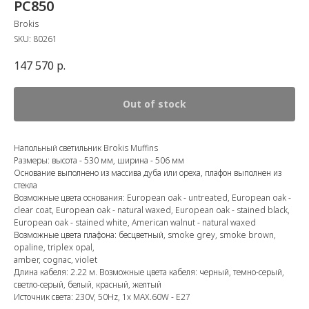
PC850
Brokis
SKU:
80261
147 570
р.
Out of stock
Напольный светильник Brokis Muffins
Размеры: высота - 530 мм, ширина - 506 мм
Основание выполнено из массива дуба или ореха, плафон выполнен из
стекла
Возможные цвета основания: European oak - untreated
, European oak -
clear coat
, European oak - natural waxed, European oak - stained black,
European oak - stained white, American walnut - natural waxed
Возможные цвета плафона: бесцветный, smoke grey, smoke brown,
opaline, triplex opal,
amber, cognac, violet
Длина кабеля: 2.22 м. Возможные цвета кабеля: черный, темно-серый,
светло-серый, белый, красный, желтый
Источник света: 230V, 50Hz, 1x MAX.60W - E27