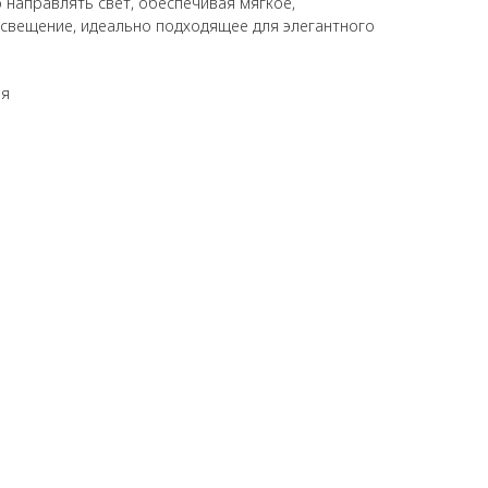
 направлять свет, обеспечивая мягкое,
свещение, идеально подходящее для элегантного
ия