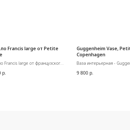
ло Francis large от Petite
Guggenheim Vase, Petit
re
Copenhagen
о Francis large от французского
Ваза интерьерная - Gugge
Petite Friture.
Petit
0
р.
9 800
р.
: Ø :60 см ; Г:5 см.
Материал: Керамика
Цвет: Слоновая кость
Размеры: Д23 / Ш12 / В23 
Вес изделия: 1,00 кг