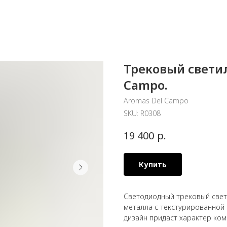
Трековый светил
Campo.
Aromas Del Campo
SKU:
R0308
р.
19 400
Купить
Светодиодный трековый свет
металла с текстурированной
дизайн придаст характер ко