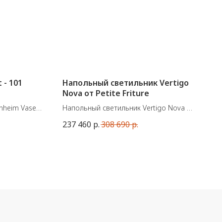
 - 101
Напольный светильник Vertigo
Nova от Petite Friture
nheim Vase,
Напольный светильник Vertigo Nova от
французского бренда Petite Friture.
237 460
р.
308 690
р.
Встроенный светодиодный источник
света - 10W.
см
Размеры: Ø : 110 см ; В : 2 положения:
160 или 200 см.
Материал: стекло, металл, полиуретан.