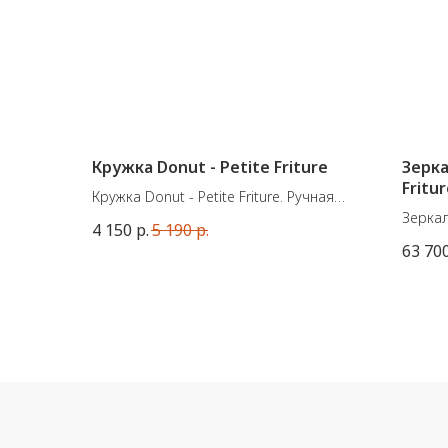
Кружка Donut - Petite Friture
Зерка
Fritu
Кружка Donut - Petite Friture. Ручная
работа, сделана в Португалии.
Зеркал
4 150
р.
5 190
р.
бренда 
63 70
Размеры