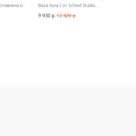
готовлена из
Ваза Aura I от Scheid Studio.
упна в трёх
Материал: Керамика ручной работы.
9 930
р.
12 420
р.
менять
Сделана в Германии.
ланию,
Цвет: Blush, Apricot, Powder Blue
ными
Размеры: 23 x 20 x 8 см
кло