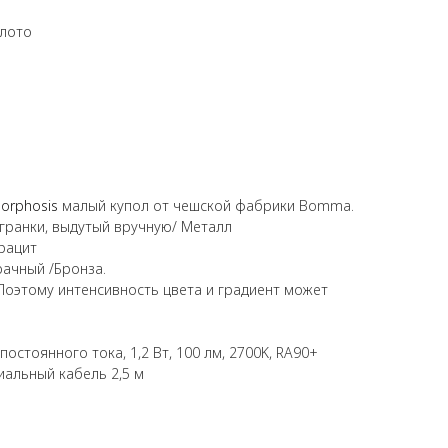
лото
orphosis
малый купол от чешской фабрики Bomma.
гранки, выдутый вручную/ Металл
рацит
рачный /Бронза.
Поэтому интенсивность цвета и градиент может
постоянного тока, 1,2 Вт, 100 лм, 2700K, RA90+
иальный кабель 2,5 м