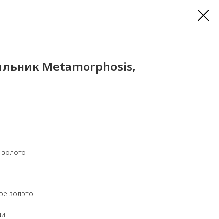
ильник Мetamorphosis,
 золото
т
ое золото
цит