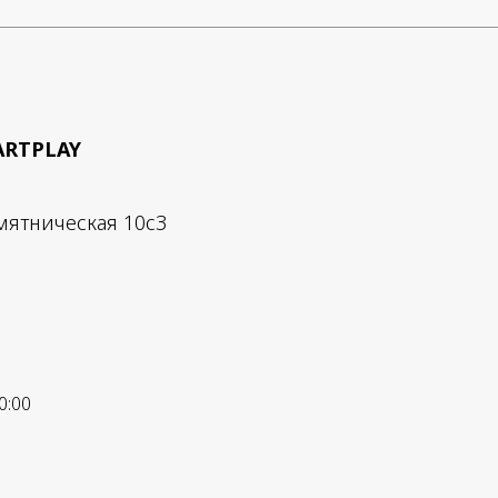
ARTPLAY
мятническая 10с3
0:00