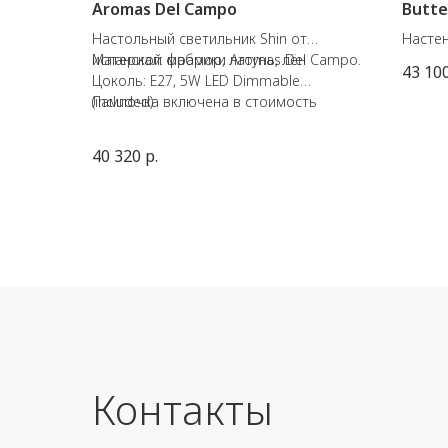
Aromas Del Campo
Butte
Настольный светильник Shin от
Настен
испанской фабрики Aromas Del Campo.
Материал: мрамор, латунь, лён
Butter
43 10
Цоколь: E27, 5W LED Dimmable
старин
(included)
Лампочка включена в стоимость
перво
Швейца
разли
40 320
р.
диких 
Цоколь
Длина 
Контакты