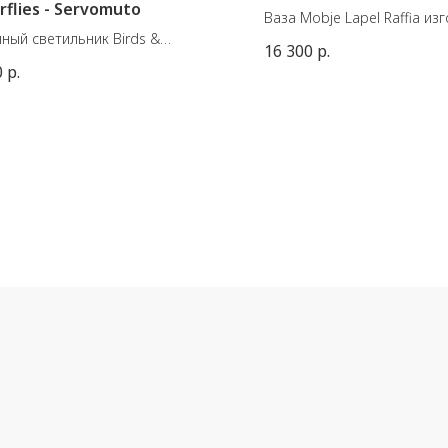
rflies - Servomuto
Ваза Mobje Lapel Raffia из
ный светильник Birds &
натуральной рафии и дост
16 300
р.
flies - Servomuto. Репродукция
расцветках. Вы можете из
0
р.
ной иллюстрации 1750-х годов,
форму вазы по своему же
начально найденной в
скрепляя результат латун
рии, состоящей из десяти
прищепками.
чных сюжетов, изображающих
птиц и бабочек.
Размеры:
: 1 x E27, Max LED 13W
Small 21,5 х 19 В 23,5 см.
кабеля - 2 метра
Large 27,5 х 24 В 30 см.
Материал:
Рафия, латунь
Внутренний цилиндр - сте
Сделано в Японии.