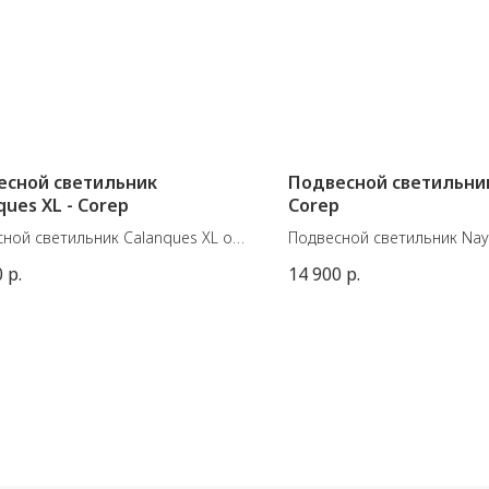
есной светильник
Подвесной светильник
ques XL - Corep
Corep
ной светильник Calanques XL от
Подвесной светильник Nay
узской фабрики Corep
французской фабрики Cor
0
р.
14 900
р.
ал: металл, ротанг
Материал: металл, ротанг
ы: 78хВ18 см, максимальная
Размеры: 70хВ24 см, макс
 (вместе с проводом) 110 см.
высота (вместе с проводом
0W
E27 60W