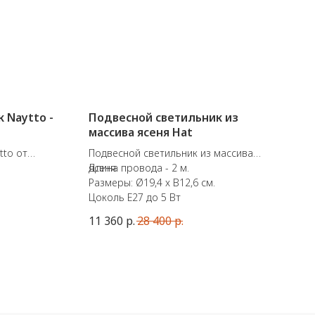
 Naytto -
Подвесной светильник из
массива ясеня Hat
tto от
Подвесной светильник из массива
ep
ясеня.
Длина провода - 2 м.
Размеры: Ø19,4 x В12,6 см.
имальная
Цоколь E27 до 5 Вт
) 120 см.
11 360
р.
28 400
р.