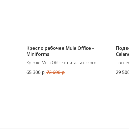
Кресло рабочее Mula Office -
Подв
Miniforms
Calan
Кресло Mula Office от итальянского
Подвес
бренда Miniforms
франц
65 300
р.
72 600
р.
29 50
Размеры: В. 77 х Ш. 57,5 Х Г. 53,5 см
Матери
Материалы: металл, ткань
Размер
Возможны различные варианты цвета
высота
основания и отделки
E27 6
Цена указана за кресло в наличии в
ткани категории B, Vescom Norfolk 06
Salt and Pepper