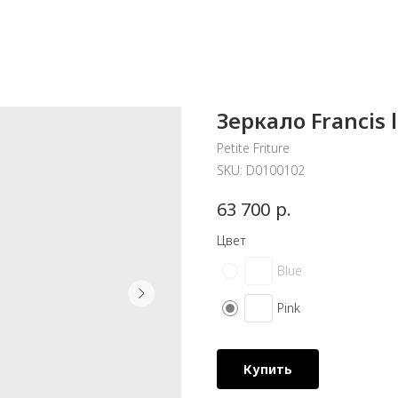
Зеркало Francis l
Petite Friture
SKU:
D0100102
р.
63 700
Цвет
Blue
Pink
Купить