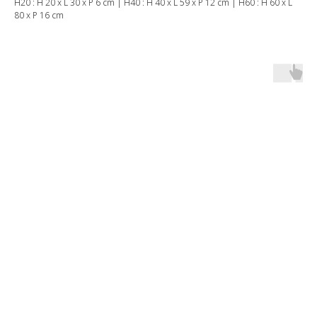
H20 : H 20 x L 30 x P 6 cm | H40 : H 40 x L 59 x P 12 cm | H60 : H 60 x L
80 x P 16 cm