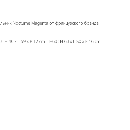
льник Nocturne Magenta от французского бренда
0 : H 40 x L 59 x P 12 cm | H60 : H 60 x L 80 x P 16 cm