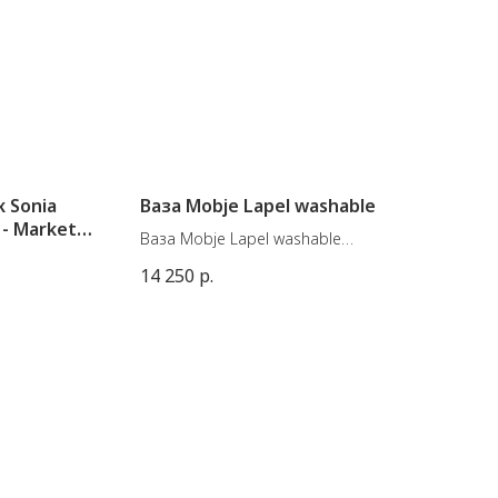
 Sonia
Ваза Mobje Lapel washable
 - Market
Ваза Mobje Lapel washable
изготовлена из синтетического
14 250
р.
й фабрики
волокна и доступна в пяти расцветках.
ia Laudet.
Вы можете изменять форму вазы по
 60 см.
своему желанию, скрепляя результат
латунными прищепками.
Размеры: 27,5 х 24, В 30 см.
Материал:
Полиэстер, латунь
Внутренний цилиндр - стекло