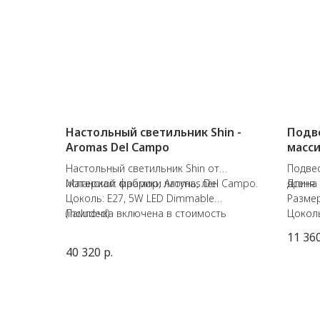
Настольный светильник Shin -
Подв
Aromas Del Campo
масси
Настольный светильник Shin от
Подвес
испанской фабрики Aromas Del Campo.
Материал: мрамор, латунь, лён
ясеня.
Длина 
Цоколь: E27, 5W LED Dimmable
Размер
(included)
Лампочка включена в стоимость
Цоколь
11 36
40 320
р.