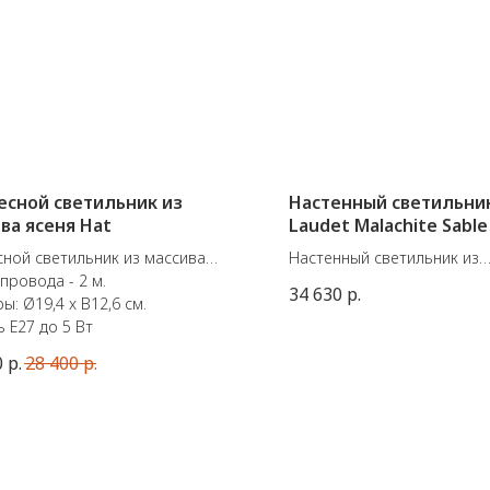
есной светильник из
Настенный светильник
ва ясеня Hat
Laudet Malachite Sable
Set
ной светильник из массива
Настенный светильник из
провода - 2 м.
коллаборации французско
34 630
р.
ы: Ø19,4 x В12,6 см.
Market Set и дизайнера Son
 E27 до 5 Вт
Доступные размеры: Ø40 /
Цвет: Malachite Sable
0
р.
28 400
р.
E27 / 60W max.
Сделано во Франции.