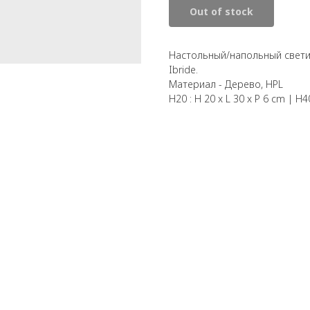
Out of stock
Настольный/напольный свети
Ibride.
Материал - Дерево, HPL
H20 : H 20 x L 30 x P 6 cm | H4