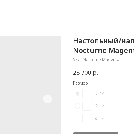
Настольный/нап
Nocturne Magenta
SKU:
Nocturne Magenta
р.
28 700
Размер
20 см
40 см
60 см