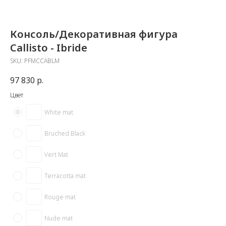
Консоль/Декоративная фигура
Callisto - Ibride
SKU:
PFMCCABLM
97 830
р.
Цвет
White mat
Bruched Black
Vert Mat
Terracotta mat
Rouge mat
Nude mat