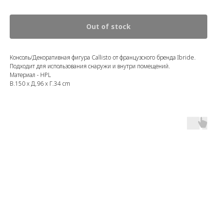
Out of stock
Консоль/Декоративная фигура Callisto от французского бренда Ibride.
Подходит для использования снаружи и внутри помещений.
Материал - HPL
В.150 x Д.96 x Г.34 cm