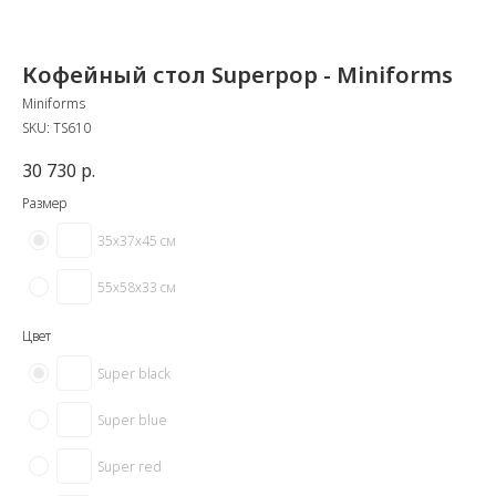
Кофейный стол Superpop - Miniforms
Miniforms
SKU:
TS610
30 730
р.
Размер
35х37х45 см
55х58х33 см
Цвет
Super black
Super blue
Super red