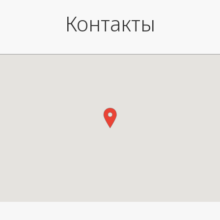
Техническое мастерство в области
Контакты
освещения реализовано с помощью
светодиодной ленты с уникальной
полупрозрачной сатинированной
отделкой, обеспечивающей яркость до
4000 люменов. Светильник доступен в
двух двухцветных вариантах
(коричневый/оранжевый и бежевый/
синий), а его длина превышает 4,5
метра.
Module LED Dimmable, 60 W, 4000
lumens, IP44/65, IRC 90+