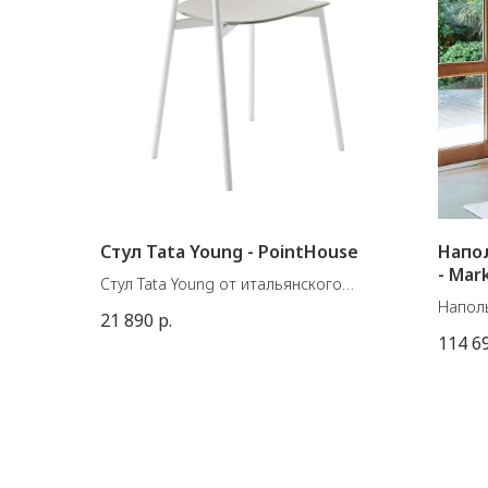
Стул Tata Young - PointHouse
Напол
- Mar
Стул Tata Young от итальянского
производителя Pointhouse.
Наполь
21 890
р.
Материал: металл + полипропилен.
францу
114 6
Размеры: 43 X 51 X В85 см. (высота
Размер
сиденья 45 см.)
Цоколь
В наличии 2 штуки.
Матери
Вес: 9.
Цвет: 