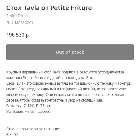
Стол Tavla от Petite Friture
Petite Friture
SKU:
M0830201
196 530
р.
Out of stock
Круглый деревянный стол Tavla родился в результате сотрудничества
команды Petite Friture и дизайнерского дуэта Pool.
Стол Tavla - это современный взгляд на традиционную технику маркетри:
студия Pool создала сильный и графический дизайн, используя самую
классическую технику. Они использовали два разных цвета орехового
дерева, чтобы создать контрастный узор на столешнице.
Размеры: Ø:120; В: 75 см
Материал: металл, дерево
Страна производства: Франция
Вес: 32