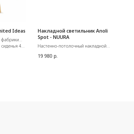
mited Ideas
Накладной светильник Anoli
Spot - NUURA
й фабрики
а сиденья 49
Настенно-потолочный накладной
светильник Anoli Spot от датского
19 980
р.
бренда Nuura
Размеры: ø100 x 200 мм
GU10, 10W LED