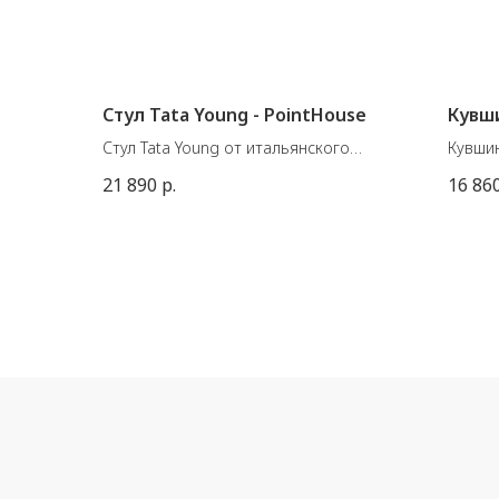
Стул Tata Young - PointHouse
Кувши
Стул Tata Young от итальянского
Кувшин
производителя Pointhouse.
Матер
21 890
р.
16 86
Материал: металл + полипропилен.
Герман
Размеры: 43 X 51 X В85 см. (высота
Цвет:
сиденья 45 см.)
Размер
В наличии 2 штуки.