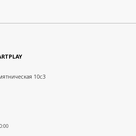
ARTPLAY
мятническая 10с3
0:00