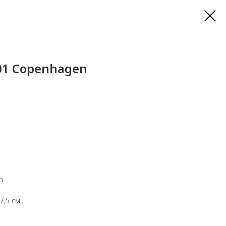
101 Copenhagen
n
7,5 см