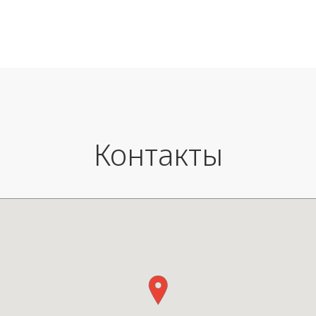
Цоколь: Led plate 3W 3000K
Размеры: В45 см - Ø 50 см. Д
5V/2A Battery 4800mAh
провода - 200 см.
50/60 Hz IP65 – Class III
Цоколь: 3 х E14 15W
Контакты