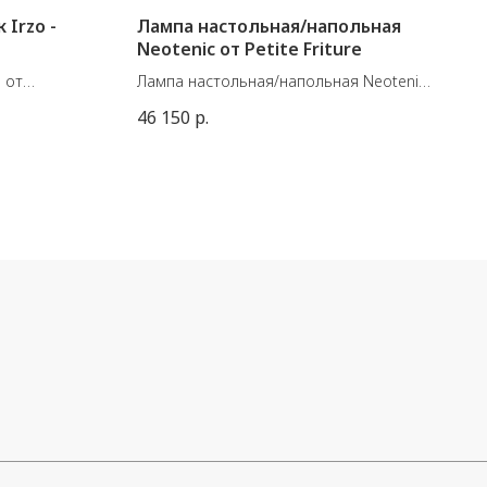
Irzo -
Лампа настольная/напольная
Neotenic от Petite Friture
 от
Лампа настольная/напольная Neotenic
s Del Campo.
от Petite Friture.
46 150
р.
ло,
Материал: стекло, керамика.
Источник света: 4W 3000°K
Размеры: small - ВхШ: 26х18 см,
 лм с
диаметр плафона абажура - 13 см,
омплекте)
large - ВхШ: 51х34 см, диаметр
плафона абажура - 25 см