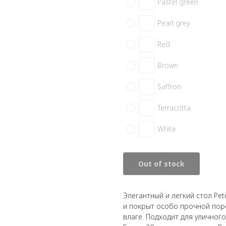
Pastel green
Pearl grey
Red
Brown
Saffron
Terracotta
White
Out of stock
Элегантный и легкий стол Peti
и покрыт особо прочной пор
влаге. Подходит для уличног