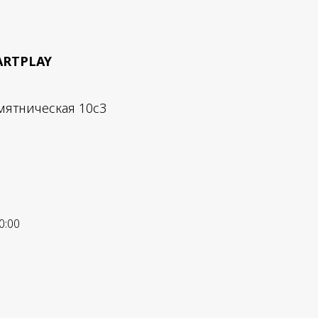
ARTPLAY
мятническая 10с3
0:00