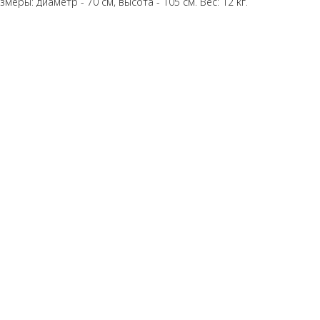
меры: диаметр - 70 см, высота - 105 см. Вес: 12 кг.