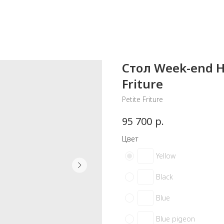
Стол Week-end Hi
Friture
Petite Friture
р.
95 700
Цвет
Yellow
Black
Blue
Blue pigeon