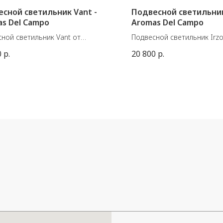
сной светильник Vant -
Подвесной светильник 
s Del Campo
Aromas Del Campo
ной светильник Vant от
Подвесной светильник Irzo
ской фабрики Aromas Del Campo.
испанской фабрики Aroma
0
р.
20 800
р.
иал: Металл, мрамор.
Материалы: Металл / Стек
нты отделки:
Металл: Матовый черный /
ый черный металл / черный
Состаренное золото
р
Цоколь: G9 5 Вт 2700K 450
ренное золото / белый мрамор.
регулировкой яркости (в к
сть указана за светильник с
220-240 В, 50/60 Гц IP20
 из алебастра 25 см.
ски из раздела аксессуаров
стимы с этим светильником.
: Светодиодная панель 9 Вт 900
K с регулировкой яркости 220-
ц IP20, класс I