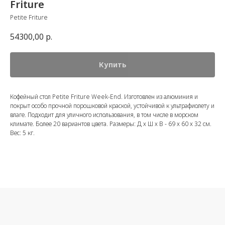
Friture
Petite Friture
54300,00
р.
Купить
Кофейный стол Petite Friture Week-End. Изготовлен из алюминия и
покрыт особо прочной порошковой краской, устойчивой к ультрафиолету и
влаге. Подходит для уличного использования, в том числе в морском
климате. Более 20 вариантов цвета. Размеры: Д х Ш х В - 69 х 60 х 32 см.
Вес: 5 кг.