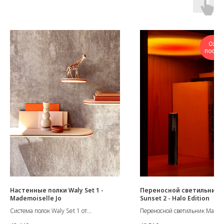
Ожи
поступ
Настенные полки Waly Set 1 -
Переносной светильник 
Mademoiselle Jo
Sunset 2 - Halo Edition
Система полок Waly Set 1 от
Переносной светильник Mag Su
бельгийского бренда Mademoiselle Jo.
Halo Edition