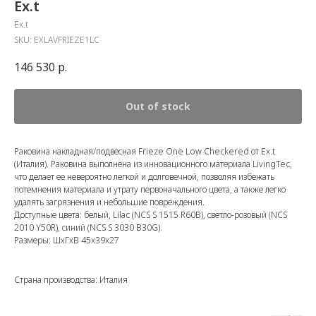
Ex.t
Ex.t
SKU:
EXLAVFRIEZE1LC
146 530
р.
Out of stock
Раковина накладная/подвесная Frieze One Low Checkered от Ex.t
(Италия). Раковина выполнена из инновационного материала LivingTec,
что делает ее невероя
тно легкой и долговечной, позволяя избежать
потемнения материала и утрату первоначального цвета, а также легко
удалять загрязнения и небольшие повреждения.
Доступные цвета: белый, Lilac (NCS S 1515 R60B), светло-розовый (NCS
2010 Y50R), синий (NCS S 3030 B30G).
Размеры: ШхГхВ 45x39x27
Страна производства: Италия