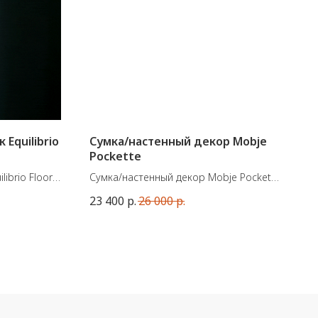
Equilibrio
Сумка/настенный декор Mobje
Pockette
ibrio Floor
Сумка/настенный декор Mobje Pockette
eLab.
Во внутреннем отделении есть карман
23 400
р.
26 000
р.
 с эффектом
для телефона, а вставив в него
но
сухоцветы, сумку можно использовать
тоятельный
как настенную вазу.
 нескольких
ысоте.
Размеры:
20,5 × 3 × В 21,5 см. / 145 гр.
итная сила
остаточно
Материал: