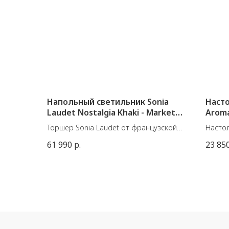
Напольный светильник Sonia
Насто
Laudet Nostalgia Khaki - Market
Aroma
Set
Торшер Sonia Laudet от французской
Настол
марки Market Set.
испан
61 990
р.
23 85
Размер - Диаметр 60 см. В 180 см. Ш 59
Матери
см.
Цоколь
Материал: металл, ткань
5V/2A 
Цвет - Nostalgia Khaki
50/60 H
Цоколь E27 - 15W