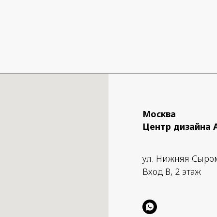
сильной, чтобы бросить в
гравитации, позволяя лам
волшебным образом пари
воздухе. Нижняя часть не 
жесткого крепления, но п
к верхней части двумя маг
за веса основания две час
не соприкасаются.
Добавив необходимый акс
светильник можно исполь
качестве направленного и
Москва
света.
Центр дизайна 
Материал: Акрил, алюмин
Цоколь: 7 W (LED 4.7W)
ул. Нижняя Сыро
3000k 550lm CRI 80 / 2700k
90
Вход B, 2 этаж
Размер: 10 × 10 × 50 cm.
Доступные варианты по вы
3,5 м, 3,5-4,5 м, 4,5-5,5 м, б