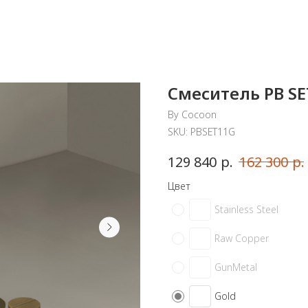
Смеситель PB SE
By Cocoon
SKU:
PBSET11G
р.
р.
129 840
162 300
Цвет
Stainless Steel
Raw Copper
GunMetal
Gold