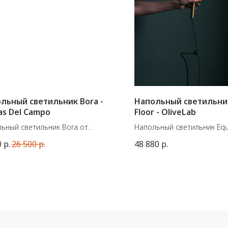
льный светильник Bora -
Напольный светильник 
s Del Campo
Floor - OliveLab
ьный светильник Bora от
Напольный светильник Equil
ской фабрики Aromas Del Campo.
от итальянской марки Oliv
0
р.
26 500
р.
48 880
р.
ал: стекло, керамика
Минималистичный торшер
: Led plate 3W 3000K
волшебства, который мож
Battery 4800mAh
использовать и как самос
z IP65 – Class III
элемент, так и в группе из
светильников на разной в
Когда два цилиндра лампы
оказываются близко, магн
между ними становится д