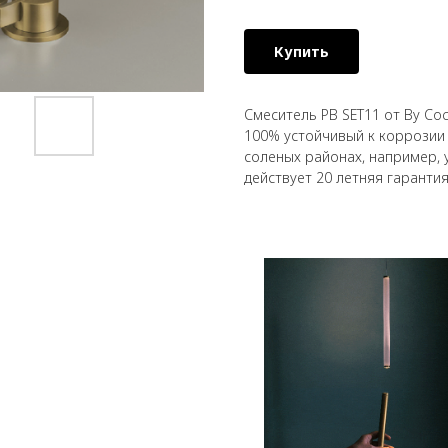
Купить
Смеситель PB SET11 от By Co
100% устойчивый к коррозии
соленых районах, например, 
действует 20 летняя гарантия