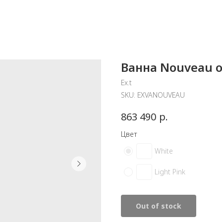
Ванна Nouveau от
Ex.t
SKU:
EXVANOUVEAU
р.
863 490
Цвет
White
Light Pink
Out of stock