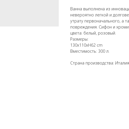
Ванна выполнена из инноваци
невероя
тно легкой и долгов
утрату первоначального, а т
повреждения. Сифон и хроми
цвета: белый, розовый.
Размеры:
130x110xH62 cm
Вместимость: 300 л.
Страна производства: Итали