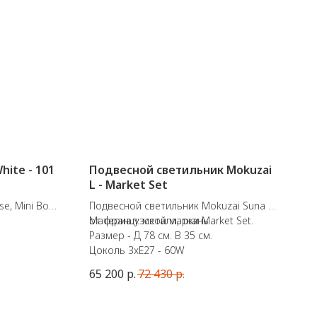
White - 101
Подвесной светильник Mokuzai
L - Market Set
se, Mini Bone
Подвесной светильник Mokuzai Suna L
от французской марки Market Set.
Материал: металл, ткань
Размер - Д 78 см. В 35 см.
Цоколь 3xE27 - 60W
м
65 200
р.
72 430
р.