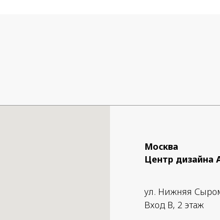
x 70W E27
ы абажура: ø 60 x 40 см.
ы кролика: 46 x 26 см.
Москва
Центр дизайна 
ул. Нижняя Сыро
Вход B, 2 этаж