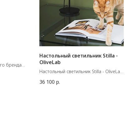
Настольный светильник Stilla -
OliveLab
ого бренда
Настольный светильник Stilla - OliveLab.
львет,
Разработанная в сотрудничестве с
36 100
р.
о(спинка)
дизайнером Алессией Дегранди, Stilla -
м
это коллекция, созданная с идеей
минималистичного дизайна, в которой
свет может быть как направленным,
так и рассеянным.
Настольная лампа Stilla Table
оснащена встроенным светодиодным
управлением - включением/
выключением и диммером,