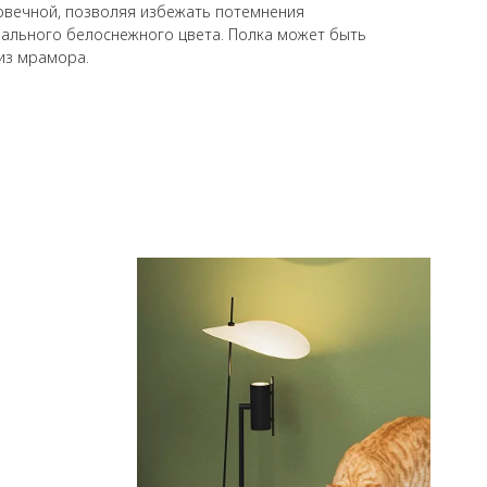
говечной, позволяя избежать потемнения
чального белоснежного цвета. Полка может быть
 из мрамора.
я