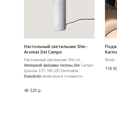
Настольный светильник Shin -
Подве
Aromas Del Campo
Karm
Настольный светильник Shin от
Wow! -
испанской фабрики Aromas Del Campo.
Материал: мрамор, латунь, лён
в форм
116 0
Цоколь: E27, 5W LED Dimmable
кролик
(included)
Лампочка включена в стоимость
Из ци
светил
рассеи
40 320
р.
волшеб
Сильва
с мато
Декор
идеаль