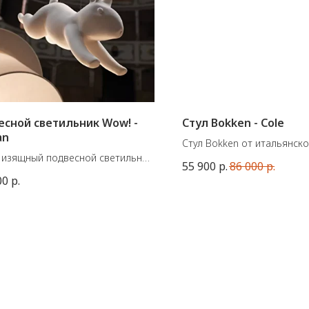
сной светильник Wow! -
Стул Bokken - Cole
an
Стул Bokken от итальянск
 изящный подвесной светильник
Cole.
55 900
р.
86 000
р.
е цилиндра из белого льна с
Материал: массив бука, ве
00
р.
ом из матовой керамики.
сусальное золото и серебр
линдрического подвесного
Размеры: 81,7 х 49 х 53,5 с
ьника из белого льна мягко
вается свет, и, словно по
ству, из него появляется
н - белый керамический кролик
вой поверхностью.
ативный аксессуар, который
но сочетается с подвесом.