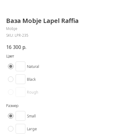
Ваза Mobje Lapel Raffia
Mobje
SKU:
LPR-235
16 300
р.
Цвет
Natural
Black
Rough
Размер
Small
Large