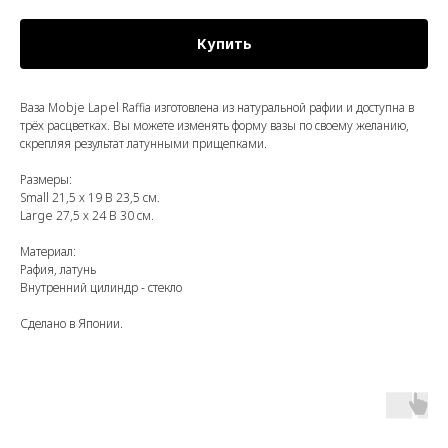
Купить
Ваза Mobje Lapel Raffia изготовлена из натуральной рафии и доступна в
трёх расцветках. Вы можете изменять форму вазы по своему желанию,
скрепляя результат латунными прищепками.
Размеры:
Small 21,5 х 19 В 23,5 см.
Large 27,5 х 24 В 30 см.
Материал:
Рафия, латунь
Внутренний цилиндр - стекло
Сделано в Японии.