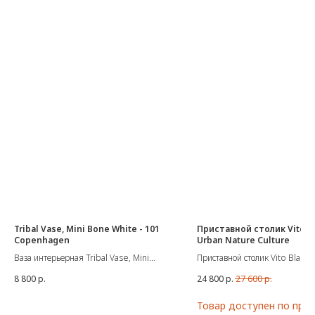
Tribal Vase, Mini Bone White - 101
Приставной столик Vito Bl
Copenhagen
Urban Nature Culture
Ваза интерьерная Tribal Vase, Mini
Приставной столик Vito Black 
Bone White
Nature Culture
8 800
р.
24 800
р.
27 600
р.
Материал: Керамика
Материал: керамика
Цвет: Слоновая кость
Размер: Ø 34 х 43 см.
Размеры: Д20 / Ш8 / В25 см