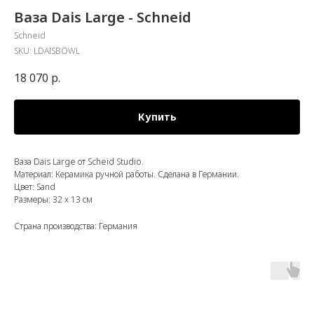
Ваза Dais Large - Schneid
Schneid
SKU:
LDAISBOWL
18 070
р.
Купить
Ваза Dais Large от Scheid Studio.
Материал: Керамика ручной работы. Сделана в Германии.
Цвет: Sand
Размеры: 32 x 13 см
Страна производства: Германия