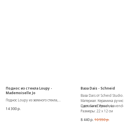
Поднос из стекла Loupy -
Ваза Dais - Schneid
Mademoiselle Jo
Ваза Dais от Scheid Studio.
Поднос Loupy из зеленого стекла,
Материал: Керамика ручной р
сочетающий изогнутое
Сделана в Германии.
Цвет: Sand, Peach, Lavender
14 300
р.
структурированное стекло и деревянное
Размеры: 22 x 12 см
основание.
8 440
р.
10 550
р.
Диаметр подноса: 17 см
Высота: 2,5 см