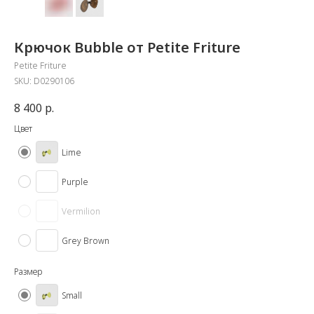
Крючок Bubble от Petite Friture
Petite Friture
SKU:
D0290106
8 400
р.
Цвет
Lime
Purple
Vermilion
Grey Brown
Размер
Small