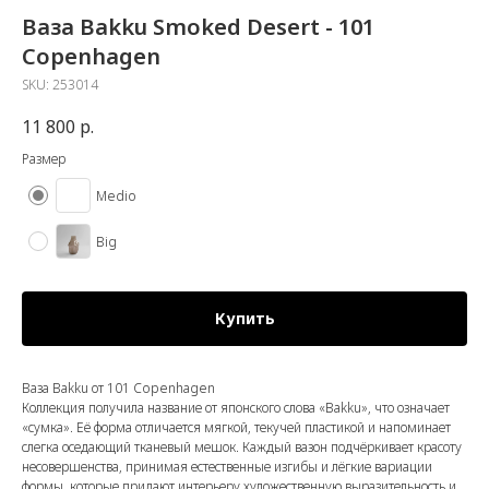
Ваза Bakku Smoked Desert - 101
Copenhagen
SKU:
253014
11 800
р.
Размер
Medio
Big
Купить
Ваза Bakku от 101 Copenhagen
Коллекция получила название от японского слова «Bakku», что означает
«сумка». Её форма отличается мягкой, текучей пластикой и напоминает
слегка оседающий тканевый мешок. Каждый вазон подчёркивает красоту
несовершенства, принимая естественные изгибы и лёгкие вариации
формы, которые придают интерьеру художественную выразительность и