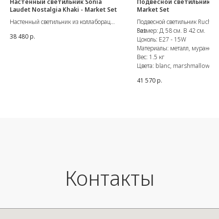
Настенный светильник Sonia
Подвесной светильник Ruc
Laudet Nostalgia Khaki - Market Set
Market Set
Настенный светильник из коллаборации
Подвесной светильник Ruche 
французской фабрики Market Set и
Set.
Размер: Д 58 см. В 42 см.
38 480
р.
дизайнера Sonia Laudet.
Цоколь: E27 - 15W
Доступные размеры: Ø40/60 см.
Материалы: металл, муранска
Глубина 14/16 см.
Вес: 1.5 кг
Цвет: Nostalgia Khaki
Цвета: blanc, marshmallow, o
E27 / 60W max.
41 570
р.
Сделано во Франции.
Контакты