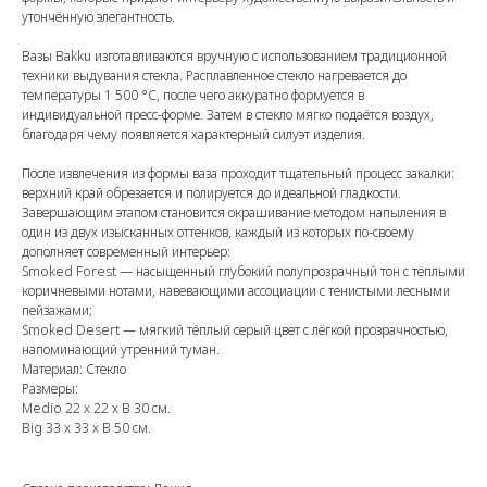
утончённую элегантность.
Вазы Bakku изготавливаются вручную с использованием традиционной
техники выдувания стекла. Расплавленное стекло нагревается до
температуры 1 500 °C, после чего аккуратно формуется в
индивидуальной пресс-форме. Затем в стекло мягко подаётся воздух,
благодаря чему появляется характерный силуэт изделия.
После извлечения из формы ваза проходит тщательный процесс закалки:
верхний край обрезается и полируется до идеальной гладкости.
Завершающим этапом становится окрашивание методом напыления в
один из двух изысканных оттенков, каждый из которых по-своему
дополняет современный интерьер:
Smoked Forest — насыщенный глубокий полупрозрачный тон с тёплыми
коричневыми нотами, навевающими ассоциации с тенистыми лесными
пейзажами;
Smoked Desert — мягкий тёплый серый цвет с лёгкой прозрачностью,
напоминающий утренний туман.
Материал: Стекло
Размеры:
Medio 22 x 22 x В 30 см.
Big 33 x 33 x В 50 см.